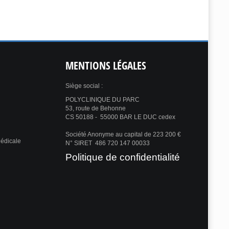
MENTIONS
LÉGALES
Siège social :
POLYCLINIQUE DU PARC
53, route de Behonne
CS 50188 - 55000 BAR LE DUC cedex
Société Anonyme au capital de 223 200 €
Médicale
N° SIRET 486 720 147 00033
Politique de confidentialité