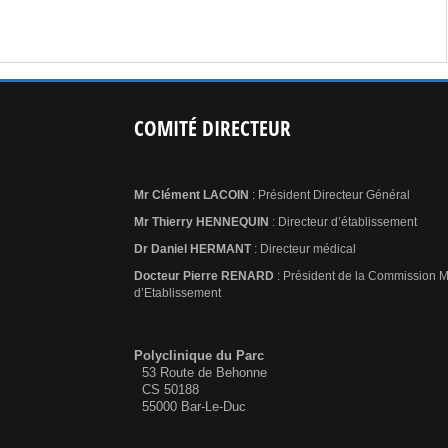
COMITÉ
DIRECTEUR
Mr Clément LACOIN
: Président Directeur Général
Mr Thierry HENNEQUIN
: Directeur d’établissement
Dr Daniel HERMANT
: Directeur médical
Docteur Pierre RENARD
: Président de la Commission 
d’Etablissement
Polyclinique du Parc
53 Route de Behonne
CS 50188
55000 Bar-Le-Duc