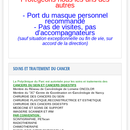
autres
- Port du masque personnel
recommandé
- Pas de visites, pas
d'accompagnateurs
(sauf situation exceptionnelle ou fin de vie, sur
accord de la direction)
SOINS ET TRAITEMENT DU CANCER
La Polyclinique du Parc est autorisée pour les soins et traitements des
CANCERS DU SEIN ET CANCERS DIGESTIFS
Membre du Réseau de Cancérologie de Lorraine ONCOLOR
Membre du "3C"
C
entre de
C
oordination en
C
ancérologie de Nancy.
CHIRURGIE DES CANCERS DU SEIN
CHIRURGIE PLASTIQUE,RECONSTRUCTRICE ET ESTHETIQUE
CHIRURGIE DES CANCERS DIGESTIFS
MEDECINE ET SOINS DE SUPPORT
IMAGERIE SCANNER ET IRM
PAR CONVENTION :
SCINTIGRAPHIE, PETscan
RADIOTHERAPIE
CHIMIOTHERAPIE