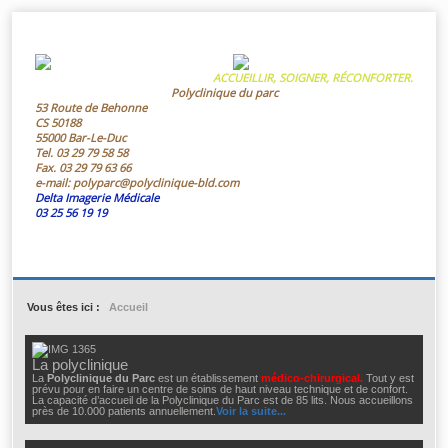
ACCUEILLIR, SOIGNER, RÉCONFORTER.
Polyclinique du parc
53 Route de Behonne
CS 50188
55000 Bar-Le-Duc
Tel.
03 29 79 58 58
Fax.
03 29 79 63 66
e-mail:
polyparc@polyclinique-bld.com
Delta Imagerie Médicale
03 25 56 19 19
Vous êtes ici :
Accueil
La polyclinique
La
Polyclinique du Parc
est un établissement
médico-chirurgical.
Tout y est
prévu pour en faire un centre de soins de haut niveau technique et de confort.
La capacité d’accueil de la Polyclinique du Parc est de 85 lits. Nous accueillons
près de 10.000 patients annuellement.
Voir la suite...