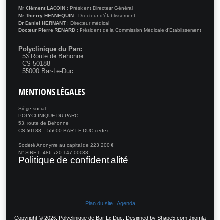
Mr Clément LACOIN
: Président Directeur Général
Mr Thierry HENNEQUIN
: Directeur d’établissement
Dr Daniel HERMANT
: Directeur médical
Docteur Pierre RENARD
: Président de la Commission Médicale d’Etablissement
Polyclinique du Parc
53 Route de Behonne
CS 50188
55000 Bar-Le-Duc
MENTIONS
LÉGALES
Siège social :
POLYCLINIQUE DU PARC
53, route de Behonne
CS 50188 - 55000 BAR LE DUC cedex
Société Anonyme au capital de 223 200 €
N° SIRET 486 720 147 00033
Politique de confidentialité
Plan du site
Agenda
Copyright © 2026. Polyclinique de Bar Le Duc. Designed by Shape5.com
Joomla