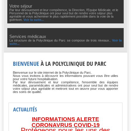
Votre séjour
Par leur dévouement et leur compétence, la Direction, l’Equipe Médicale, et le
Personnel de la Polyclinique ont pour seul but de rendre votre séjour plus
agréable et vous acheminer le plus rapidement possible dans la voie de la
guérison.
Voir la suite...
Services médicaux
La structure de la Polyclinique du Parc se compose de trois niveaux.
.
Voir la
suite...
BIENVENUE
À LA POLYCLINIQUE DU PARC
Bienvenue sur le site internet de la Polyclinique du Parc.
Nous vous invitons à découvrir les informations pouvant vous être utiles
pour votre future hospitalisation.
Par leur dévouement et leur compétence, l'ensemble des équipes
médicales, paramédicales et administratives ont pour seul but de rendre
votre séjour plus agréable et mettront tout en œuvre pour vous apporter
des soins de qualité.
ACTUALITÉS
INFORMATIONS ALERTE
CORONAVRUS COVID-19
Protégeons nous les uns des