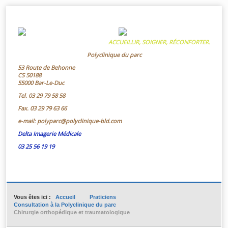
ACCUEILLIR, SOIGNER, RÉCONFORTER.
Polyclinique du parc
53 Route de Behonne
CS 50188
55000 Bar-Le-Duc
Tel.
03 29 79 58 58
Fax.
03 29 79 63 66
e-mail:
polyparc@polyclinique-bld.com
Delta Imagerie Médicale
03 25 56 19 19
Vous êtes ici :
Accueil
Praticiens
Consultation à la Polyclinique du parc
Chirurgie orthopédique et traumatologique