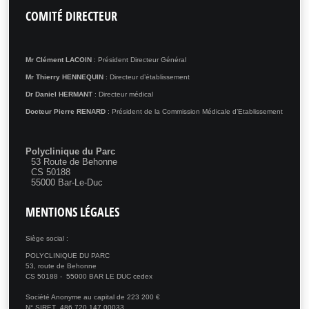
COMITÉ
DIRECTEUR
Mr Clément LACOIN
: Président Directeur Général
Mr Thierry HENNEQUIN
: Directeur d’établissement
Dr Daniel HERMANT
: Directeur médical
Docteur Pierre RENARD
: Président de la Commission Médicale d’Etablissement
Polyclinique du Parc
53 Route de Behonne
CS 50188
55000 Bar-Le-Duc
MENTIONS
LÉGALES
Siège social :
POLYCLINIQUE DU PARC
53, route de Behonne
CS 50188 - 55000 BAR LE DUC cedex
Société Anonyme au capital de 223 200 €
N° SIRET 486 720 147 00033