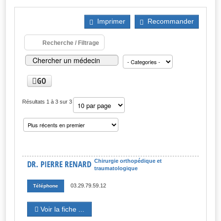
Imprimer
Recommander
Recherche / Filtrage
GO
Résultats 1 à 3 sur 3
Chirurgie orthopédique et
DR. PIERRE RENARD
traumatologique
03.29.79.59.12
Téléphone
Voir la fiche ...