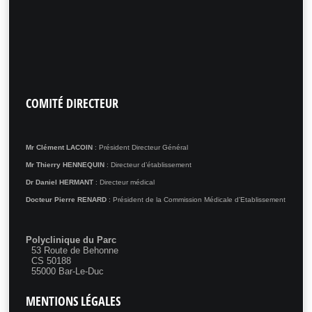
COMITÉ
DIRECTEUR
Mr Clément LACOIN
: Président Directeur Général
Mr Thierry HENNEQUIN
: Directeur d’établissement
Dr Daniel HERMANT
: Directeur médical
Docteur Pierre RENARD
: Président de la Commission Médicale d’Etablissement
Polyclinique du Parc
53 Route de Behonne
CS 50188
55000 Bar-Le-Duc
MENTIONS
LÉGALES