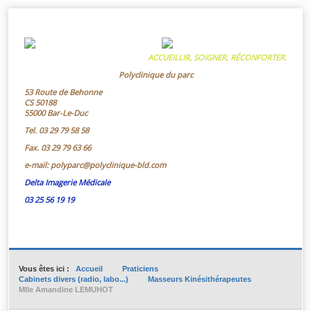
ACCUEILLIR, SOIGNER, RÉCONFORTER.
Polyclinique du parc
53 Route de Behonne
CS 50188
55000 Bar-Le-Duc
Tel.
03 29 79 58 58
Fax.
03 29 79 63 66
e-mail:
polyparc@polyclinique-bld.com
Delta Imagerie Médicale
03 25 56 19 19
Vous êtes ici :
Accueil
Praticiens
Cabinets divers (radio, labo...)
Masseurs Kinésithérapeutes
Mlle Amandine LEMUHOT