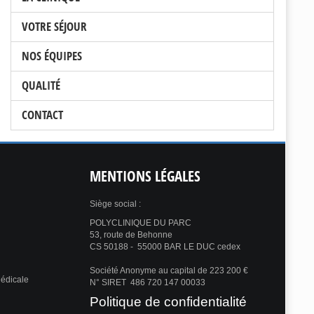
VOTRE SÉJOUR
NOS ÉQUIPES
QUALITÉ
CONTACT
MENTIONS
LÉGALES
Siège social :
POLYCLINIQUE DU PARC
53, route de Behonne
CS 50188 - 55000 BAR LE DUC cedex
Société Anonyme au capital de 223 200 €
Médicale
N° SIRET 486 720 147 00033
Politique de confidentialité