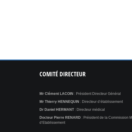
COMITÉ
DIRECTEUR
Mr Clément LACOIN
: Président Directeur Général
Mr Thierry HENNEQUIN
: Directeur d’établissement
Dr Daniel HERMANT
: Directeur médical
Docteur Pierre RENARD
: Président de la Commission 
d’Etablissement