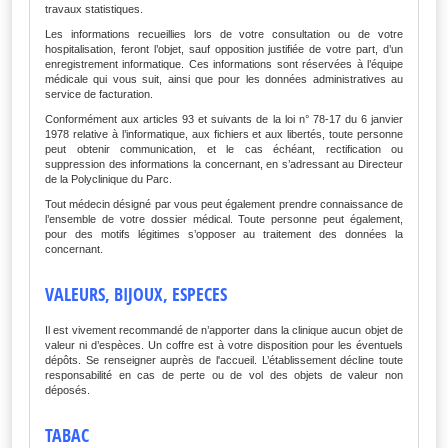
travaux statistiques.
Les informations recueillies lors de votre consultation ou de votre
hospitalisation, feront l’objet, sauf opposition justifiée de votre part, d’un
enregistrement informatique. Ces informations sont réservées à l’équipe
médicale qui vous suit, ainsi que pour les données administratives au
service de facturation.
Conformément aux articles 93 et suivants de la loi n° 78-17 du 6 janvier
1978 relative à l’informatique, aux fichiers et aux libertés, toute personne
peut obtenir communication, et le cas échéant, rectification ou
suppression des informations la concernant, en s’adressant au Directeur
de la Polyclinique du Parc.
Tout médecin désigné par vous peut également prendre connaissance de
l’ensemble de votre dossier m
é
dical. Toute personne peut également,
pour des motifs légitimes s’opposer au traitement des données la
concernant.
VALEURS, BIJOUX, ESPECES
Il est vivement recommandé de n’apporter dans la clinique aucun objet de
valeur ni d’espèces. Un coffre est à votre disposition pour les éventuels
dépôts. Se renseigner auprès de l'accueil. L’établissement décline toute
responsabilité en cas de perte ou de vol des objets de valeur non
déposés.
TABAC