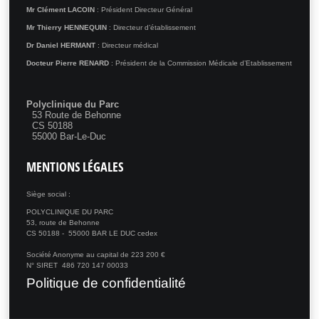
Mr Clément LACOIN
: Président Directeur Général
Mr Thierry HENNEQUIN
: Directeur d’établissement
Dr Daniel HERMANT
: Directeur médical
Docteur Pierre RENARD
: Président de la Commission Médicale d’Etablissement
Polyclinique du Parc
53 Route de Behonne
CS 50188
55000 Bar-Le-Duc
MENTIONS
LÉGALES
Siège social :
POLYCLINIQUE DU PARC
53, route de Behonne
CS 50188 - 55000 BAR LE DUC cedex
Société Anonyme au capital de 223 200 €
N° SIRET 486 720 147 00033
Politique de confidentialité