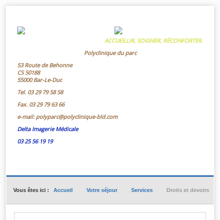
ACCUEILLIR, SOIGNER, RÉCONFORTER.
Polyclinique du parc
53 Route de Behonne
CS 50188
55000 Bar-Le-Duc
Tel.
03 29 79 58 58
Fax.
03 29 79 63 66
e-mail:
polyparc@polyclinique-bld.com
Delta Imagerie Médicale
03 25 56 19 19
Vous êtes ici :
Accueil
Votre séjour
Services
Droits et devoirs