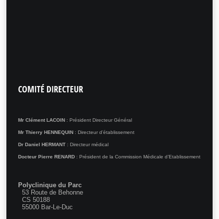
COMITÉ
DIRECTEUR
Mr Clément LACOIN
: Président Directeur Général
Mr Thierry HENNEQUIN
: Directeur d’établissement
Dr Daniel HERMANT
: Directeur médical
Docteur Pierre RENARD
: Président de la Commission Médicale d’Etablissement
Polyclinique du Parc
53 Route de Behonne
CS 50188
55000 Bar-Le-Duc