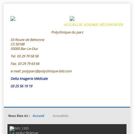
ACCUEILLIR, SOIGNER, RÉCONFORTER.
Polyclinique du parc
53 Route de Behonne
CS 50188
55000 Bar-Le-Duc
Tel.
03 29 79 58 58
Fax.
03 29 79 63 66
e-mail:
polyparc@polyclinique-bld.com
Delta Imagerie Médicale
03 25 56 19 19
Vous êtes ici :
Accueil
Actualités
La polyclinique