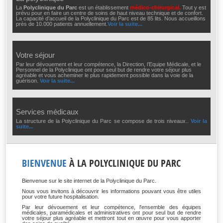
La
Polyclinique du Parc
est un établissement
médico-chirurgical.
Tout y est
prévu pour en faire un centre de soins de haut niveau technique et de confort.
La capacité d’accueil de la Polyclinique du Parc est de 85 lits. Nous accueillons
près de 10.000 patients annuellement.
Voir la suite...
Votre séjour
Par leur dévouement et leur compétence, la Direction, l’Equipe Médicale, et le
Personnel de la Polyclinique ont pour seul but de rendre votre séjour plus
agréable et vous acheminer le plus rapidement possible dans la voie de la
guérison.
Voir la suite...
Services médicaux
La structure de la Polyclinique du Parc se compose de trois niveaux.
.
Voir la
suite...
BIENVENUE
À LA POLYCLINIQUE DU PARC
Bienvenue sur le site internet de la Polyclinique du Parc.
Nous vous invitons à découvrir les informations pouvant vous être utiles
pour votre future hospitalisation.
Par leur dévouement et leur compétence, l'ensemble des équipes
médicales, paramédicales et administratives ont pour seul but de rendre
votre séjour plus agréable et mettront tout en œuvre pour vous apporter