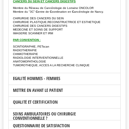
CANCERS DU SEIN ET CANCERS DIGESTIFS
Membre du Réseau de Cancérologie de Lorraine ONCOLOR
Membre du "3C"
C
entre de
C
oordination en
C
ancérologie de Nancy.
CHIRURGIE DES CANCERS DU SEIN
CHIRURGIE PLASTIQUE,RECONSTRUCTRICE ET ESTHETIQUE
CHIRURGIE DES CANCERS DIGESTIFS
MEDECINE ET SOINS DE SUPPORT
IMAGERIE SCANNER ET IRM
PAR CONVENTION :
SCINTIGRAPHIE, PETscan
RADIOTHERAPIE
CHIMIOTHERAPIE
RADIOLOGIE INTERVENTIONNELLE
ANATOMOPATHOLOGIE
TUMOROTHEQUE, ACCES A LA RECHERCHE CLINIQUE
EGALITÉ HOMMES - FEMMES
METTRE EN AVANT LE PATIENT
Récapitulatif de la déclaration de l'index égalité professionnelle entre les
femmes et les hommes pour l'année 2025.
QUALITÉ ET CERTIFICATION
Les résultats sont calculés à partir des données de l'année 2024.
La Polyclinique du Parc a toujours mis en avant le patient. Pour cela, la
Les indicateurs sont non calculables.
clinique 'est toujours efforcée de favoriser l'excellence médicale par la qualité
SOINS AMBULATOIRES OU CHIRURGIE
du recrutement des médecins. De même, les investissements ont toujours été
Pour plus de détails, vous pouvez consulter le document en suivant ce lien
CONVENTIONNELLE ?
réalisés au profit de la qualité des soins.
La Polyclinique du Parc, comme tous les établissements de santé est
Index égalité hommes - femmes
ou en vous rendant dans la rubrique
contrôlée par la Haute Autorité de Santé (H.A.S.). Des visites de certification
QUALITE - Documents en libre téléchargement
QUESTIONNAIRE DE SATISFACTION
ont lieu régulièrement afin d'évaluer le niveau de qualité sur l'offre de soins